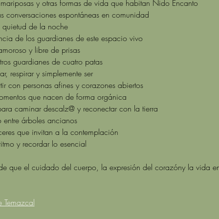
 mariposas y otras formas de vida que habitan Nido Encanto
 las conversaciones espontáneas en comunidad
a quietud de la noche
ncia de los guardianes de este espacio vivo
moroso y libre de prisas
ros guardianes de cuatro patas
, respirar y simplemente ser
ir con personas afines y corazones abiertos
momentos que nacen de forma orgánica
ara caminar descalz@ y reconectar con la tierra
entre árboles ancianos
eres que invitan a la contemplación
ritmo y recordar lo esencial
 de que el cuidado del cuerpo, la expresión del corazóny la vida 
e Temazcal