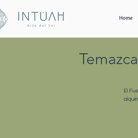
Home
Temazcal
El Fu
alqui