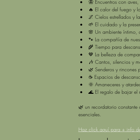
🦋 Encuentros con aves,
🔥 El calor del fuego y
🌌 Cielos estrellados y l
🌱 El cuidado y la prese
🌸 Un ambiente íntimo, a
🐾 La compañía de nuest
🌾 Tiempo para descansar
🤎 La belleza de compart
🎶 Cantos, silencios y 
🌿 Senderos y rincones p
☕ Espacios de descanso 
🌞 Amaneceres y atardec
🌊 El regalo de bajar el 
🌿
un recordatorio constante
esenciales. 
Haz click aquí para + info d