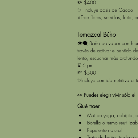
💸 $400
✨  Incluye dosis de Cacao
⭐Trae flores, semillas, fruta
Temazcal Búho 
👁‍🗨 Baño de vapor con hierb
través de activar el sentido 
lento, escuchar más profundo
⌛ 6 pm
💸 $500
✨Incluye comida nutritiva al t
👀 
Puedes elegir vivir sólo el
Qué traer
Mat de yoga, cobijita, o
Botella o termo reutiliza
Repelente natural
Traje de baño, toalla y c