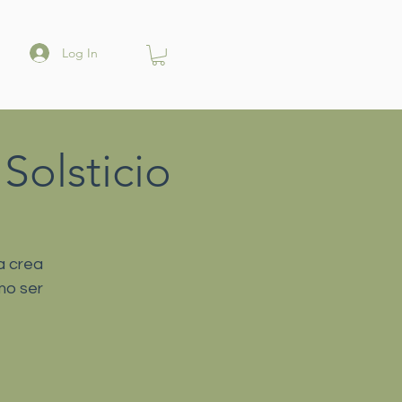
Log In
Solsticio
a crea
mo ser