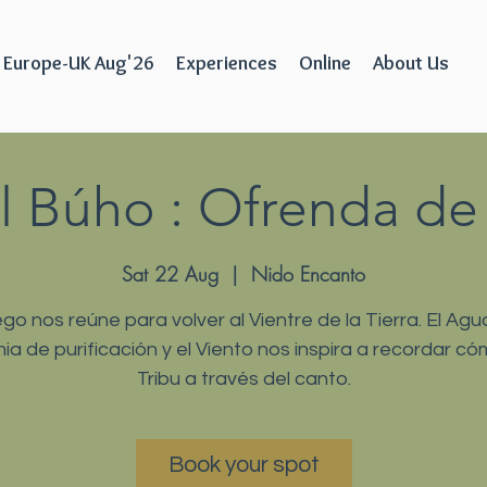
Europe-UK Aug'26
Experiences
Online
About Us
 Búho : Ofrenda de 
Sat 22 Aug
  |  
Nido Encanto
ego nos reúne para volver al Vientre de la Tierra. El Agu
mia de purificación y el Viento nos inspira a recordar có
Tribu a través del canto.
Book your spot