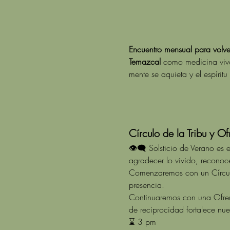
Encuentro mensual para volver
Temazcal
 como medicina viva
mente se aquieta y el espíritu
Círculo de la Tribu y Of
👁‍🗨 Solsticio de Verano es
agradecer lo vivido, reconoce
Comenzaremos con un Círculo 
presencia.
Continuaremos con una Ofren
de reciprocidad fortalece nues
⌛ 3 pm