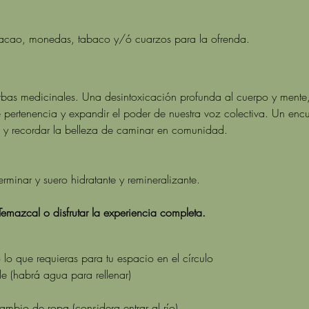
, cacao, monedas, tabaco y/ó cuarzos para la ofrenda. 
as medicinales. Una desintoxicación profunda al cuerpo y mente, f
de pertenencia y expandir el poder de nuestra voz colectiva. Un encu
 y recordar la belleza de caminar en comunidad.
erminar y suero hidratante y remineralizante. 
 Temazcal o disfrutar la experiencia completa. 
 lo que requieras para tu espacio en el círculo
ble (habrá agua para rellenar)
ambio de ropa (considera entrar al río)