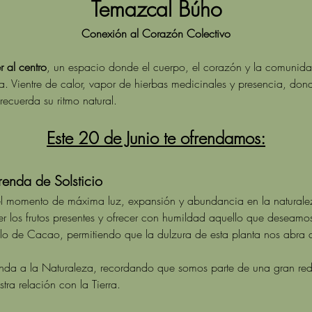
Temazcal Búho
Conexión al Corazón Colectivo
 al centro
, un espacio donde el cuerpo, el corazón y la comunidad
. Vientre de calor, vapor de hierbas medicinales y presencia, dond
 recuerda su ritmo natural.
Este 20 de Junio te ofrendamos:
renda de Solsticio
 el momento de máxima luz, expansión y abundancia en la natural
r los frutos presentes y ofrecer con humildad aquello que deseamos
de Cacao, permitiendo que la dulzura de esta planta nos abra a l
da a la Naturaleza, recordando que somos parte de una gran red
tra relación con la Tierra.