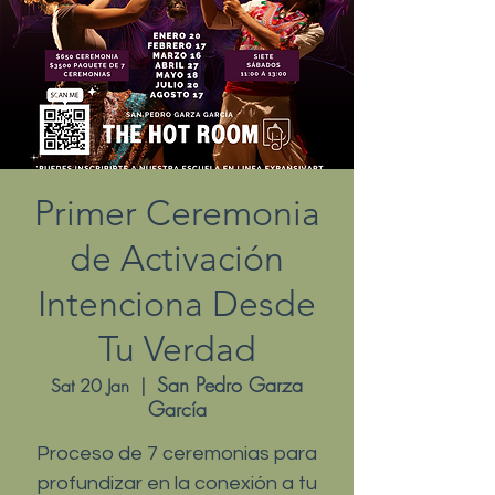
Primer Ceremonia
de Activación
Intenciona Desde
Tu Verdad
San Pedro Garza
Sat 20 Jan
  |  
García
Proceso de 7 ceremonias para
profundizar en la conexión a tu