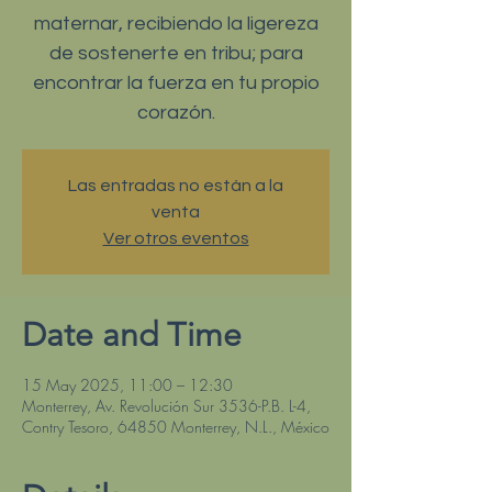
maternar, recibiendo la ligereza
de sostenerte en tribu; para
encontrar la fuerza en tu propio
corazón.
Las entradas no están a la
venta
Ver otros eventos
Date and Time
15 May 2025, 11:00 – 12:30
Monterrey, Av. Revolución Sur 3536-P.B. L-4,
Contry Tesoro, 64850 Monterrey, N.L., México