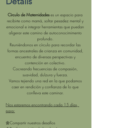
Details
Círculo de Maternidades 
es un espacio para 
recibirte como mamá, soltar pesadez mental y 
emocional e integrar herramientas que puedan 
aligerar este camino de autoconocimimento 
profundo. 
Reuniéndonos en círculo para recordar las 
formas ancestrales de crianza en comunidad, 
encuentro de diversas perspectivas y 
contención en colectivo. 
Cocreando frecuencias de compasión, 
suavidad, dulzura y fuerza. 
Vamos tejiendo una red en la que podamos 
caer en rendición y confianza de lo que 
conlleva este caminar. 
Nos estaremos encontrando cada 15 días, 
para:
🌼Compartir nuestros desafíos