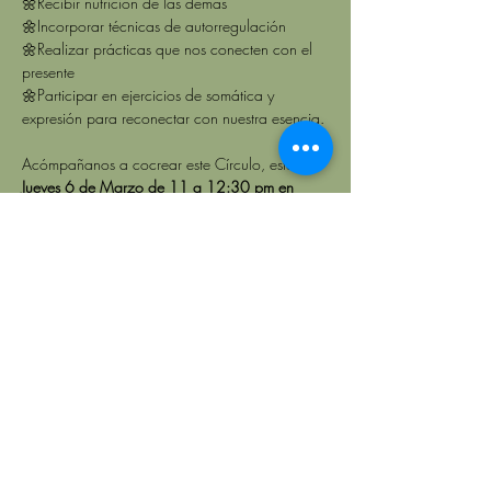
🌼Recibir nutrición de las demás
🌼Incorporar técnicas de autorregulación
🌼Realizar prácticas que nos conecten con el 
presente
🌼Participar en ejercicios de somática y 
expresión para reconectar con nuestra esencia.
Acómpañanos a cocrear este Círculo, este 
Jueves 6 de Marzo de 11 a 12:30 pm en 
Centro Aura. 
Requieres traer:
🦋 Taza para recibir una infusión
🦋 Libreta (te recomendamos destinar una 
especialemte para estos círculos)
🦋 plumas, colores, gises, lapices, lo que te 
inspire creatividad. 
🦋 ropa cómoda que te permita el movimiento
Si te apatece, también puedes traer:
✨Flor o flores para cocrear altar