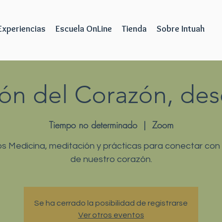
Experiencias
Escuela OnLine
Tienda
Sobre Intuah
ión del Corazón, des
Tiempo no determinado
  |  
Zoom
s Medicina, meditación y prácticas para conectar con 
de nuestro corazón.
Se ha cerrado la posibilidad de registrarse
Ver otros eventos