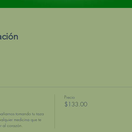
ación
Precio
$133.00
pañarnos tomando tu taza 
alquier medicina que te 
 al corazón. 