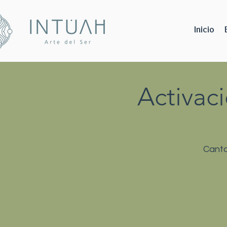
Inicio
Activac
Canto