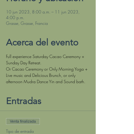
10 jun 2023, 8:00 a.m. – 11 jun 2023,
4:00 p.m.
Grasse, Grasse, Francia
Acerca del evento
Full experience Saturday Cacao Ceremony + 
Sunday Day Retreat.
Or Cacao Ceremony or Only Morning Yoga + 
Live music and Delicious Brunch, or only 
afternoon Mudra Dance Yin and Sound bath.
Entradas
Venta finalizada
Tipo de entrada