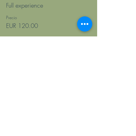
Full experience
Precio
EUR 120.00
Venta finalizada
Tipo de entrada
Cacao Ceremony or Half Day
Precio
EUR 45.00
Compartir este