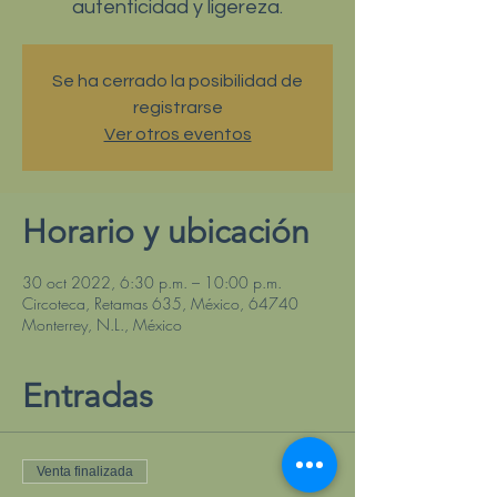
autenticidad y ligereza.
Se ha cerrado la posibilidad de
registrarse
Ver otros eventos
Horario y ubicación
30 oct 2022, 6:30 p.m. – 10:00 p.m.
Circoteca, Retamas 635, México, 64740
Monterrey, N.L., México
Entradas
Venta finalizada