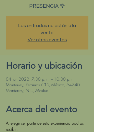
PRESENCIA 🌹
Las entradas no están a la
venta
Ver otros eventos
Horario y ubicación
04 jun 2022, 7:30 p.m. – 10:30 p.m.
Monterrey, Retamas 635, México, 64740
Monterrey, N.L., Mexico
Acerca del evento
Al elegir ser parte de esta experiencia podrás 
recibir: