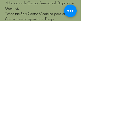
*Una dosis de Cacao Ceremonial Orgánico y 
Gourmet.
*Meditación y Cantos Medicina para el 
Corazón en compañia del Fuego
*Performance Aéreo y de Danza Ritual
*Ecstatic Danzawa : fusión de Ecstatic Dance 
y Danzawa (la danza del agua interna) con DJ 
en vivo.
*Círculo de Palabra e Integración
¡Acompáñanos en este viaje inspirador, donde 
a través del movimiento, el sonido, la música y 
la danza, entramos en un estado de profunda 
conexión con el ser amor auténtico y libre!
Compartir este
evento