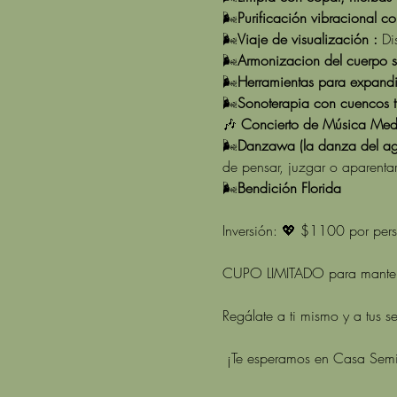
🌬️
Purificación vibracional co
🌬️
Viaje de visualización :
 Di
🌬️
Armonizacion del cuerpo su
🌬️
Herramientas para expandi
🌬️
Sonoterapia con cuencos ti
🎶 
Concierto de Música Med
🌬️
Danzawa (la danza del agu
de pensar, juzgar o aparentar
🌬️
Bendición Florida
Inversión: 💖 $1100 por per
CUPO LIMITADO para mantene
Regálate a ti mismo y a tus 
 ¡Te esperamos en Casa Semil