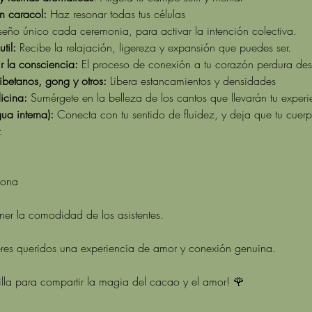
n caracol:
 Haz resonar todas tus células
seño único cada ceremonia, para activar la intención colectiva.
til: 
Recibe la relajación, ligereza y expansión que puedes ser. 
r la consciencia:
 El proceso de conexión a tu corazón perdura de
betanos, gong y otros: 
Libera estancamientos y densidades
icina:
 Sumérgete en la belleza de los cantos que llevarán tu exper
a interna): 
Conecta con tu sentido de fluidez, y deja que tu cuer
. 
sona 
r la comodidad de los asistentes.
seres queridos una experiencia de amor y conexión genuina.
la para compartir la magia del cacao y el amor! 🌹