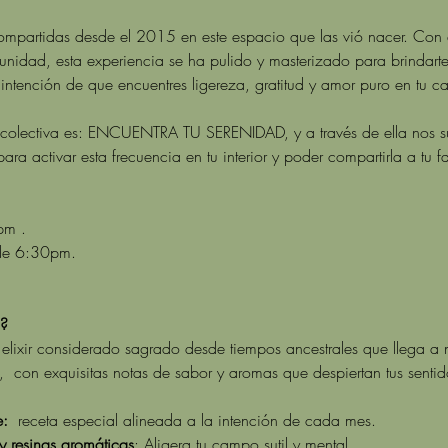
ompartidas desde el 2015 en este espacio que las vió nacer. Con
unidad, esta experiencia se ha pulido y masterizado para brindart
a intención de que encuentres ligereza, gratitud y amor puro en tu ca
n colectiva es: ENCUENTRA TU SERENIDAD, y a través de ella nos 
para activar esta frecuencia en tu interior y poder compartirla a tu 
pm . 
sde 6:30pm. 
a?
elixir considerado sagrado desde tiempos ancestrales que llega a 
 con exquisitas notas de sabor y aromas que despiertan tus sentido
:  
receta especial alineada a la intención de cada mes.
y resinas aromáticas
: Aligera tu campo sutil y mental