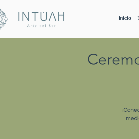
Inicio
Ceremo
¡Conec
medic