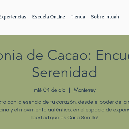
Experiencias
Escuela OnLine
Tienda
Sobre Intuah
nia de Cacao: Encue
Serenidad
mié 04 de dic
  |  
Monterrey
ta con la esencia de tu corazón, desde el poder de la
ina y el movimiento auténtico, en el espacio de expan
libertad que es Casa Semilla!