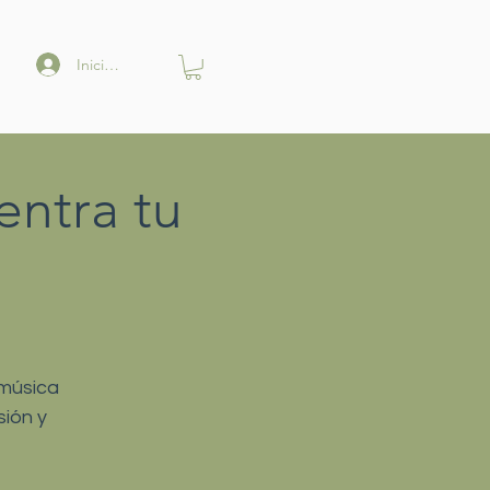
Iniciar sesión
ntra tu
 música
sión y