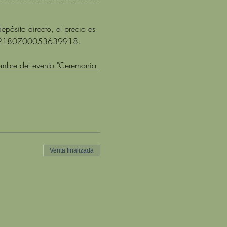
epósito directo, el precio es 
: 002180700053639918. 
ombre del evento "Ceremonia 
Venta finalizada