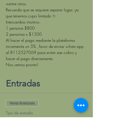
+entre otros 
Recuerda que se requiere separar lugar, ya 
que tenemos cupo limitado ✨
Intercambio intuitivo:
1 persona $800
2 personas x $1500
Al hacer el pago mediante la plataforma 
incrementa un 5% , favor de enviar whats app 
al 8112527069 para evitar ese cobro y 
hacer el pago directamente.
Nos vemos pronto!
Entradas
Venta finalizada
Tipo de entrada
Ticket 1 persona