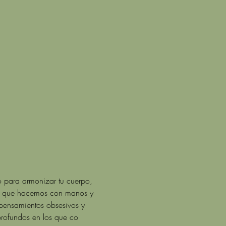
o para armonizar tu cuerpo, 
los que hacemos con manos y 
pensamientos obsesivos y 
profundos en los que co 