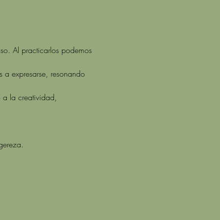
so. Al practicarlos podemos 
es a expresarse, resonando 
 a la creatividad, 
gereza. 