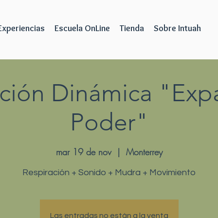
Experiencias
Escuela OnLine
Tienda
Sobre Intuah
ción Dinámica "Exp
Poder"
mar 19 de nov
  |  
Monterrey
Respiración + Sonido + Mudra + Movimiento
Las entradas no están a la venta