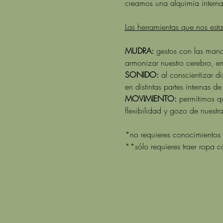
creamos una alquimia interna
Las herramientas que nos es
MUDRA: 
gestos con las mano
armonizar nuestro cerebro, e
SONIDO: 
al conscientizar d
en distintas partes internas 
MOVIMIENTO: 
permitimos qu
flexibilidad y gozo de nuestr
*no requieres conocimientos 
**sólo requieres traer ropa c