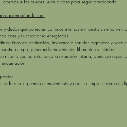
, además te los puedes llevar a casa para seguir practicando. 
tarán acompañando son:
s y dedos que conectan caminos internos en nuestro sistema nervio
mociones y fluctuaciones energéticas.
istintos tipos de respiración, invitamos a sonidos orgánicos y vocal
de nuestro cuerpo, generando movimiento, liberación y lucidez.
e nuestro cuerpo exteriorice la expresión interna, abriendo espacio
a encarnación.
previos 
ómoda que te permita el movimiento y que tu cuerpo se sienta en li