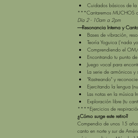
Cuidados básicos de la
***Cantaremos MUCHOS cantos
Día 2 - 10am a 2pm
-----Resonancia Interna y Canto
Bases de vibración, reso
Teoría Yoguica ('nada yo
Comprendiendo el OM/Aum
Encontrando tu punto de
Juego vocal para encontr
La serie de armónicos y s
"Rastreando" y reconoci
Ejercitando la lengua (nues
Las notas en la música I
Exploración libre (tu can
****Ejercicios de respiració
¿Cómo surge este retiro?
Compendio de unos 15 años d
canto en norte y sur de Amér