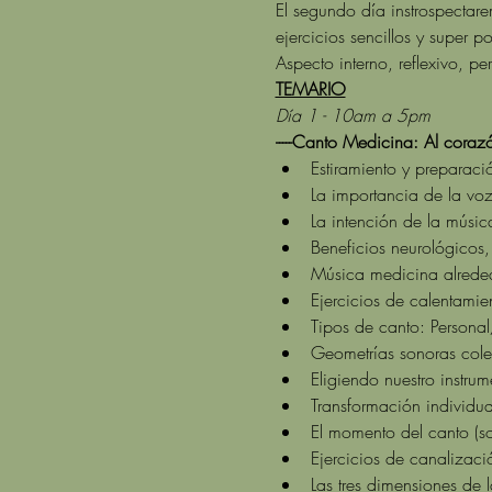
El segundo día instrospectar
ejercicios sencillos y super 
Aspecto interno, reflexivo, p
TEMARIO
Día 1 - 10am a 5pm
-----Canto Medicina: Al corazón
Estiramiento y preparació
La importancia de la voz
La intención de la músic
Beneficios neurológicos, 
Música medicina alreded
Ejercicios de calentamie
Tipos de canto: Personal
Geometrías sonoras cole
Eligiendo nuestro instrum
Transformación individua
El momento del canto (so
Ejercicios de canalizac
Las tres dimensiones de 