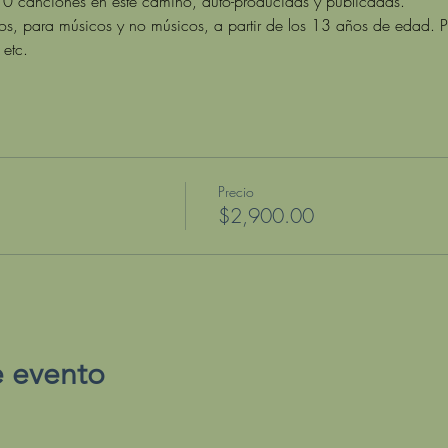
 canciones en este camino, auto-producidas y publicadas.
os, para músicos y no músicos, a partir de los 13 años de edad. P
etc.
Precio
$2,900.00
e evento