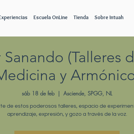
Experiencias
Escuela OnLine
Tienda
Sobre Intuah
 Sanando (Talleres 
Medicina y Armónico
sáb 18 de feb
  |  
Asciende, SPGG, NL
te de estos poderosos talleres, espacio de experimen
aprendizaje, expresión, y gozo a través de la voz.