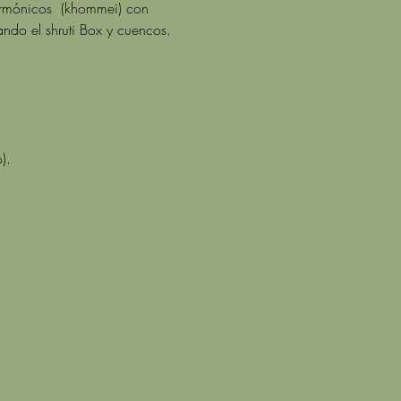
armónicos  (khommei) con 
ando el shruti Box y cuencos. 
).