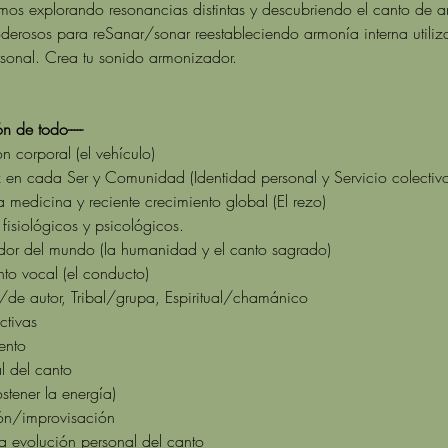
emos explorando resonancias distintas y descubriendo el canto de 
poderosos para reSanar/sonar reestableciendo armonía interna utiliz
ersonal. Crea tu sonido armonizador.
 de todo-----
n corporal (el vehículo)
 en cada Ser y Comunidad (Identidad personal y Servicio colectivo
a medicina y reciente crecimiento global (El rezo)
fisiológicos y psicológicos.
or del mundo (la humanidad y el canto sagrado)
nto vocal (el conducto)
/de autor, Tribal/grupa, Espiritual/chamánico
ctivas
ento
l del canto
stener la energía)
ión/improvisación
la evolución personal del canto