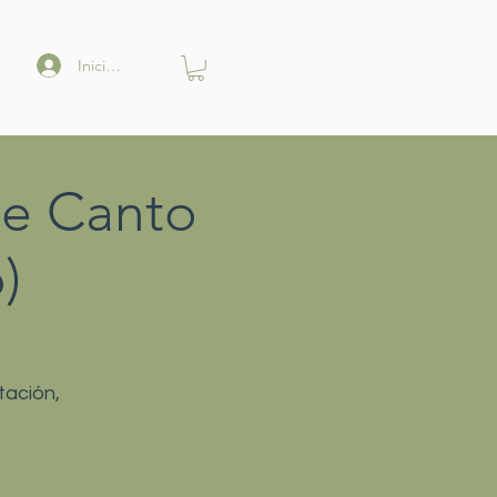
Iniciar sesión
de Canto
)
tación,