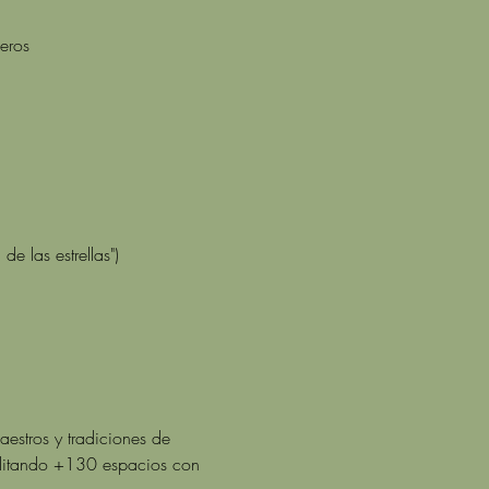
eros
e las estrellas")
stros y tradiciones de 
ilitando +130 espacios con 