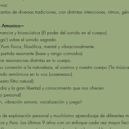
 voz
 de diversas tradiciones, con distintas intenciones, ritmos, gén
 Armonico----
nancia y bioacústica (El poder del sonido en el cuerpo).
ga') sobre el sonido sagrado.
 física, filosófica, mental y vibracionalmente
 partida resonante (base y rango comodos)
ar resonancias distintas en tu cuerpo.
u conexión a la naturaleza, el cosmos y nuestro cuerpo ("la música d
endo armónicos en tu voz (uoaeieaou).
tro filtro natural)
ndia y la gran libertad y conocimiento que nos ofrecen.
to personal)
n, vibración sonora, vocalización y juego!
e exploración personal y muchísimo aprendizaje de diferentes mae
ica y Asia. Los últimos 9 años con un enfoque cada vez mayor fac