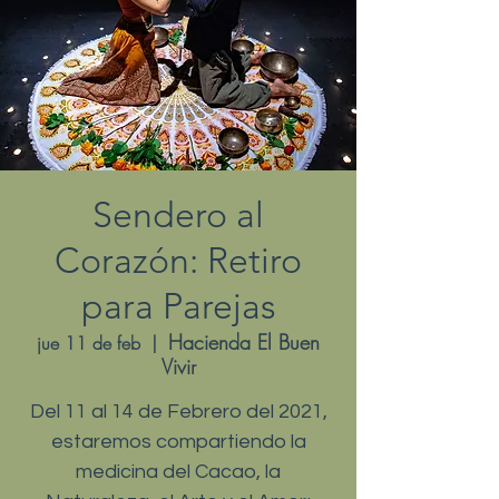
Sendero al
Corazón: Retiro
para Parejas
Hacienda El Buen
jue 11 de feb
  |  
Vivir
Del 11 al 14 de Febrero del 2021,
estaremos compartiendo la
medicina del Cacao, la