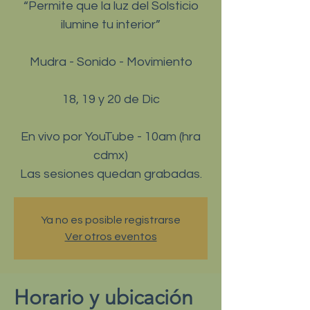
“Permite que la luz del Solsticio
ilumine tu interior”
Mudra - Sonido - Movimiento
18, 19 y 20 de Dic
En vivo por YouTube - 10am (hra
cdmx)
Ya no es posible registrarse
Ver otros eventos
Horario y ubicación