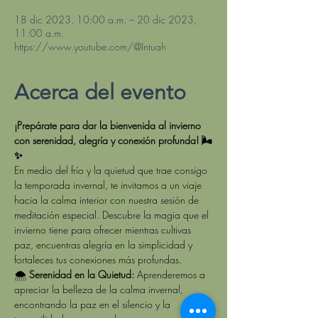
18 dic 2023, 10:00 a.m. – 20 dic 2023,
11:00 a.m.
https://www.youtube.com/@Intuah
Acerca del evento
¡Prepárate para dar la bienvenida al invierno 
con serenidad, alegría y conexión profunda! 🌬️
✨
En medio del frío y la quietud que trae consigo 
la temporada invernal, te invitamos a un viaje 
hacia la calma interior con nuestra sesión de 
meditación especial. Descubre la magia que el 
invierno tiene para ofrecer mientras cultivas 
paz, encuentras alegría en la simplicidad y 
fortaleces tus conexiones más profundas.
🌨️ 
Serenidad en la Quietud:
 Aprenderemos a 
apreciar la belleza de la calma invernal, 
encontrando la paz en el silencio y la 