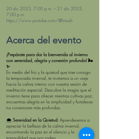
20 dic 2023, 7:00 p.m. – 21 dic 2023,
7:00 p.m.
https://www.youtube.com/@Intuah
Acerca del evento
¡Prepárate para dar la bienvenida al invierno
con serenidad, alegría y conexión profunda! 🌬️
✨
En medio del frío y la quietud que trae consigo
la temporada invernal, te invitamos a un viaje
hacia la calma interior con nuestra sesión de
meditación especial. Descubre la magia que el
invierno tiene para ofrecer mientras cultivas paz,
encuentras alegría en la simplicidad y fortaleces
tus conexiones más profundas.
🌨️
Serenidad en la Quietud:
Aprenderemos a
apreciar la belleza de la calma invernal,
encontrando la paz en el silencio y la
tranquilidad que nos rodea.