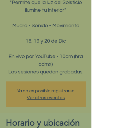
“Permite que la luz del Solsticio
ilumine tu interior”
Mudra - Sonido - Movimiento
18, 19 y 20 de Dic
En vivo por YouTube - 10am (hra
cdmx)
Ya no es posible registrarse
Ver otros eventos
Horario y ubicación